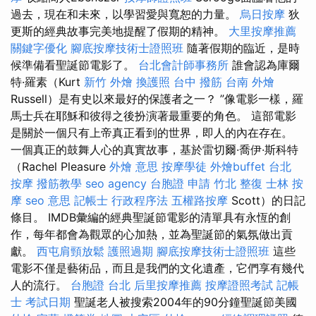
過去，現在和未來，以學習愛與寬恕的力量。
烏日按摩
狄
更斯的經典故事完美地提醒了假期的精神。
大里按摩推薦
關鍵字優化
腳底按摩技術士證照班
隨著假期的臨近，是時
候準備看聖誕節電影了。
台北會計師事務所
誰會認為庫爾
特·羅素（Kurt
新竹 外燴
換護照
台中 撥筋
台南 外燴
Russell）是有史以來最好的保護者之一？ ”像電影一樣，羅
馬士兵在耶穌和彼得之後扮演著最重要的角色。 這部電影
是關於一個只有上帝真正看到的世界，即人的內在存在。
一個真正的鼓舞人心的真實故事，基於雷切爾·喬伊·斯科特
（Rachel Pleasure
外燴 意思
按摩學徒
外燴buffet
台北
按摩
撥筋教學
seo agency
台胞證 申請
竹北 整復
士林 按
摩
seo 意思
記帳士 行政程序法
五權路按摩
Scott）的日記
條目。 IMDB彙編的經典聖誕節電影的清單具有永恆的創
作，每年都會為觀眾的心加熱，並為聖誕節的氣氛做出貢
獻。
西屯肩頸放鬆
護照過期
腳底按摩技術士證照班
這些
電影不僅是藝術品，而且是我們的文化遺產，它們享有幾代
人的流行。
台胞證 台北
后里按摩推薦
按摩證照考試
記帳
士 考試日期
聖誕老人被搜索2004年的90分鐘聖誕節美國