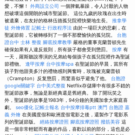
愛，不懈！
外商設立公司
一個脾氣暴躁，令人討厭的人物
想破壞這個開朗的城市聖誕節。 這位九歲的玫瑰在出生時
被遺棄，在友好的格林伍德孤兒院裡快樂地生長。
推拿學
徒
外燴佈置
記帳士 行政程序法
由於一場巨大的悲劇，在
聖誕節前，它被轉移到了一個不那麼愉快的孤兒院。
台胞
證台中
士林 整復
腳底按摩教學
嚴格的董事克蘭普頓先生
確保如果有人違反規則，所有孩子都會受到懲罰。
按摩
有
一天，羅斯聽說導演的兄弟給每個孩子在孤兒院裡作為聖誕
節禮物。
逢甲按摩
台中按摩spa
在聖誕節的早晨，當所有
孩子對他甜美多汁的禮物感到興奮時，玫瑰被克蘭普頓
（Crampton）反复懲罰，而驚喜似乎避免了他。
台胞證
google關鍵字
台中美式整復
Netflix存儲庫中有很多不錯的
聖誕節故事，無論是新經典還是舊經典。 除了開玩笑之
外，聖誕節的故事是1983年，94分鐘的美國加拿大家庭喜
劇。
seo優化
記帳士報名
台中按摩排毒ptt
澳門 台胞證
嘉
義 外燴
在美國度假和歐洲度假電影之後，還製作了電影系
列的聖誕節版。
經絡按摩證照
腳底按摩證照
撥筋美容
這
是一個非常輕鬆而有趣的作品，喜歡以前的部分，這也是必