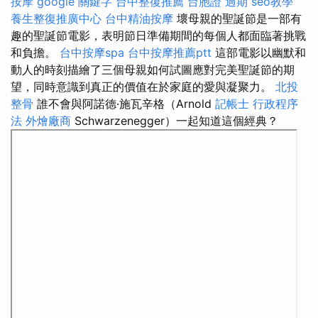
按摩
google 關鍵字
台中整復推薦
台胞證 過期
seo教學
養生整復推廣中心
台中精油按摩
壞母親的聖誕節是一部有
趣的聖誕節電影，表明節日準備期間的每個人都面臨著挑戰​​
和負擔。
台中按摩spa
台中按摩推薦ptt
這部電影以幽默和
動人的時刻描繪了三個母親如何試圖應對完美聖誕節的期
望，同時意識到真正的價值在於家庭的愛與凝聚力。
北投
整骨
誰不會與阿諾德·施瓦辛格（Arnold
記帳士 行政程序
法
外燴廠商
Schwarzenegger）一起知道這個經典？