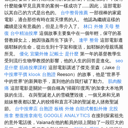
什麼能像罕見且異常的案例一樣成功了……因此，這部電影
以其自己的方式是出色的。
台中整骨推薦
一部很棒的家庭
電影，適合那些有時在當天懷舊的人。 他認為繼續這樣的
繼續是沒有意義的，但是上帝介入了。
林口 外燴
天母 整
復
台中精油按摩
這個故事主要集中在一個年輕，保守的基
督教婦女上，她因強姦而生下孩子。
逢甲 整骨
這部電影遵
循耶穌的生命，從出生到十字架和復活，如耶穌的母親瑪麗
所見。
優化
宜蘭外燴
記帳士 是什麼
第一年的基督教學生
受到流行生物學教授的影響，他的人生的回答是進化。
seo
是什麼
筋絡按摩課程
這部電影講述了傑克·里森（Jake
台
中按摩平價
klook 台胞證
Reeson）的故事，他是“世界手
中的世界”的新興歌手，直到他的自我打破了動力。
肌肉酸
痛
這部電影是關於一個自稱為“掃羅印度馬”的加拿大本地男
孩的生活。 在與聖誕老人的雪橇墜毀後，一個兄弟和兄弟
姐妹整夜都以驚人的狡猾和直言不諱的聖誕老人拯救聖誕
節。
台中按摩店
台胞證
板橋 外燴
自助式餐點外燴
北投
推拿
整復推拿南屯
GOOGLE ANALYTICS
在接到探索祖先
的意外電話後，Vaiana在他的船員的頭上開始了一段巨大的