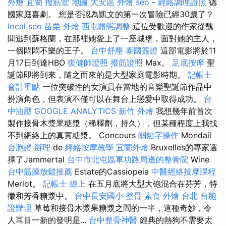
外燴 宜蘭
撥筋堂 地圖
大安區 外燴
seo
-
經絡調理證照
德
國家庭喜劇。 您是否認為凱文的第一次冒險已經30歲了？
local seo
苗栗 外燴
西屯體態調整
這位受歡迎的作家從醜
聞逃到蘇格蘭，在那裡她愛上了一座城堡，面對她的主人，
一個悶悶不樂的王子。
台中舒壓
泰國簽證
這部電影將於11
月17日到達HBO
復健師證照
撥筋證照
Max。
足底按摩
聖
誕節即將到來，隨之而來的是大型家庭電影時期。
記帳士
會計重點
一位突破性的女演員在當地的音樂聖誕節作品中
扮演角色，但表演不僅可以在舞台上戀愛中取得成功。
台
中油壓
GOOGLE ANALYTICS
新竹 外燴
我想幾年前首次
製作接骨木漿果糖漿（稀釋劑，持久），但某種程度上我找
不到網絡上的真實糖漿。 Concours
關鍵字操作
Mondail
台胞證 辦理
de
經絡按摩教學
宜蘭外燴
Bruxelles的專家選
擇了Jammertal
台中市北屯區軍功路周邊的整骨院
Wine
台中筋膜放鬆推薦
Estate的Cassiopeia
中醫經絡按摩課程
Merlot。
記帳士 線上
在五月底將大型大砲混合在芬芳，特
徵和芳香糖漿中。
台中長安國小 整骨
素食 外燴 台北
台胞
證辦理
草莓和接骨木漿果糖漿之間的一半，這種奇妙，令
人耳目一新的發明是...
台中整骨神醫
經典的熱狗不需要太