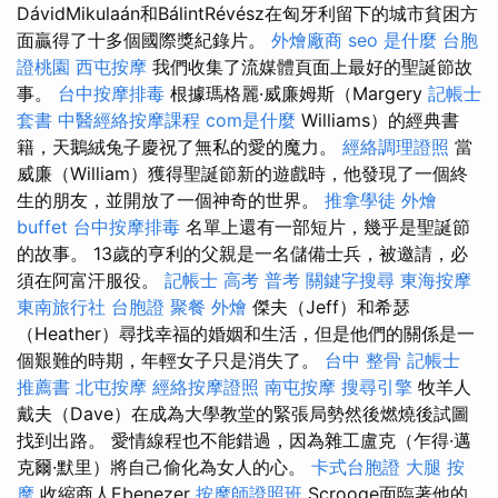
DávidMikulaán和BálintRévész在匈牙利留下的城市貧困方
面贏得了十多個國際獎紀錄片。
外燴廠商
seo 是什麼
台胞
證桃園
西屯按摩
我們收集了流媒體頁面上最好的聖誕節故
事。
台中按摩排毒
根據瑪格麗·威廉姆斯（Margery
記帳士
套書
中醫經絡按摩課程
com是什麼
Williams）的經典書
籍，天鵝絨兔子慶祝了無私的愛的魔力。
經絡調理證照
當
威廉（William）獲得聖誕節新的遊戲時，他發現了一個終
生的朋友，並開放了一個神奇的世界。
推拿學徒
外燴
buffet
台中按摩排毒
名單上還有一部短片，幾乎是聖誕節
的故事。 13歲的亨利的父親是一名儲備士兵，被邀請，必
須在阿富汗服役。
記帳士 高考 普考
關鍵字搜尋
東海按摩
東南旅行社 台胞證
聚餐 外燴
傑夫（Jeff）和希瑟
（Heather）尋找幸福的婚姻和生活，但是他們的關係是一
個艱難的時期，年輕女子只是消失了。
台中 整骨
記帳士
推薦書
北屯按摩
經絡按摩證照
南屯按摩
搜尋引擎
牧羊人
戴夫（Dave）在成為大學教堂的緊張局勢然後燃燒後試圖
找到出路。 愛情線程也不能錯過，因為雜工盧克（乍得·邁
克爾·默里）將自己偷化為女人的心。
卡式台胞證
大腿 按
摩
收縮商人Ebenezer
按摩師證照班
Scrooge面臨著他的