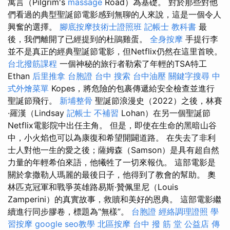
寓言（Pilgrim's
massage
Road）為基礎。 對於那些對他
們看過的典型聖誕節電影感到無聊的人來說，這是一個令人
興奮的選擇。
腳底按摩技術士證照班
記帳士 教科書
最
後，我們離開了已經提到的杜鵑雞蛋。
全身按摩
手提行李
並不是真正的經典聖誕節電影，但Netflix仍然在這里首映。
台北撥筋課程
一個神秘的旅行者勒索了年輕的TSA特工
Ethan
后里推拿
台胞證 台中
搜索
台中油壓
關鍵字搜尋
中
式外燴菜單
Kopes，將危險的包裹傳遞給安全檢查並進行
聖誕節飛行。
新埔整骨
聖誕節浪漫史（2022）之後，林賽
·羅漢（Lindsay
記帳士 不補習
Lohan）在另一個聖誕節
Netflix電影院中出任主角。 但是，即使在生命的黑暗山谷
中，小火焰也可以為康復和希望開闢道路。 在失去了非利
士人對他一生的愛之後；薩姆森（Samson）是具有超自然
力量的年輕希伯來語，他犧牲了一切來報仇。 這部電影是
關於拿撒勒人瑪麗的最後日子，他得到了教會的幫助。 奧
林匹克冠軍和戰爭英雄路易斯·贊佩里尼（Louis
Zamperini）的真實故事，救贖和美好的恩典。 這部電影繼
續進行同步膠卷，標題為“無樣”。
台胞證
經絡調理證照
學
習按摩
google seo教學
北區按摩
台中 撥 筋 堂 公益店 傳