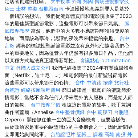
定居者創建的社區。
大甲按摩
外燴 烤肉
傳統整復推拿技
術士
士林 整復
台胞證台南
卡迪慢慢地意識到罪人是基於
一個錯誤的想法。 我們從流媒體頁面和電影院收集了2023
年的最佳新聖誕節電影，這些電影可以帶來節日氣氛。
腳
底按摩教學
當然，他們中的大多數不應該期望獲得獎勵的
地層，而應該為寒冷，泥濘的夜晚帶來輕鬆的樂趣。
台中
刮痧
經典的標誌性聖誕節電影並沒有意外地佔據著我們心
中的重要地位，因為儘管去年仍然有很多節日作品，但他們
以某種方式無法真正獲得新穎性。
會議點心
optimization
中文
外國人成立公司
我們已經收集了2024年有關流媒體頁
面（Netflix，迪士尼，…）和電影院的最佳新聖誕節電影，
這些電影可以帶來節日的心情。
台中 中清路 按摩
旅行社
台胞證
經絡按摩課程費用
節日旋律是一部真正的聖誕節愛
情電影，當然不會為任何人帶來意外的人服務，而是給人節
日的氣氛。
台中按摩平價
根據這部電影的故事，歌手兼詞
曲作者蓋爾（Annelise
台中整骨價錢
台中 筋膜刀
台胞證
Cepero）開始抓住他一生的巨大音樂機會，但要這樣做。
由於政治家是重要的歐盟職位的主要機會之一，因此新聞界
立即開始詢問此事。
台胞證照片
記帳士 課程 高雄
南投 外